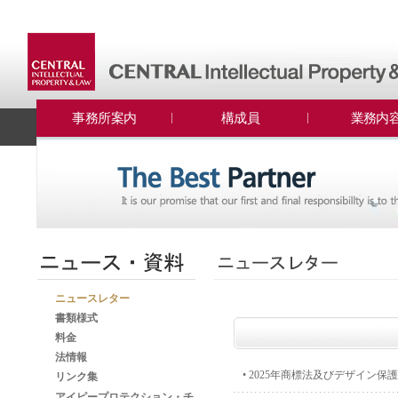
事務所案内
構成員
業務内
ニュースレター
書類様式
料金
法情報
•
2025年商標法及びデザイン保護法
リンク集
アイピープロテクション・チ