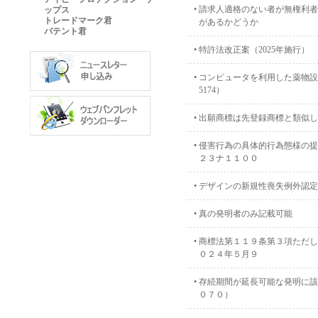
•
請求人適格のない者が無権利者
ップス
トレードマーク君
があるかどうか
パテント君
•
特許法改正案（2025年施行）
•
コンピュータを利用した薬物設計
5174）
•
出願商標は先登録商標と類似し
•
侵害行為の具体的行為態様の提
２３ナ１１００
•
デザインの新規性喪失例外認定
•
真の発明者のみ記載可能
•
商標法第１１９条第３項ただし
０２４年５月９
•
存続期間が延長可能な発明に該
０７０）