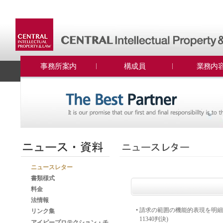
事務所案内
構成員
業務内
ニュースレター
書類様式
料金
法情報
•
請求の範囲の機能的表現を明細書
リンク集
11340判決)
アイピープロテクション・チ