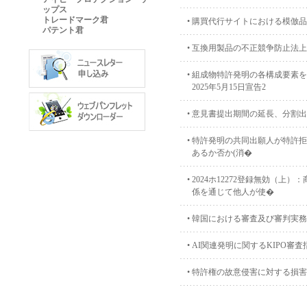
ップス
トレードマーク君
•
購買代行サイトにおける模倣品販売
パテント君
•
互換用製品の不正競争防止法上
•
組成物特許発明の各構成要素を
2025年5月15日宣告2
•
意見書提出期間の延長、分割出
•
特許発明の共同出願人が特許拒
あるか否か(消�
•
2024ホ12272登録無効（
係を通じて他人が使�
•
韓国における審査及び審判実務の
•
AI関連発明に関するKIPO審
•
特許権の故意侵害に対する損害賠償