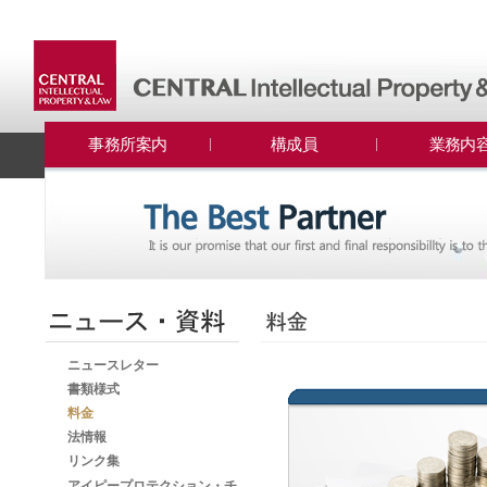
事務所案内
構成員
業務内
ニュースレター
書類様式
料金
法情報
リンク集
アイピープロテクション・チ