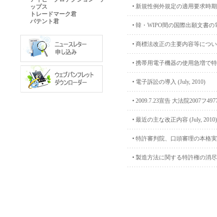
•
新規性例外規定の適用要求時期 (Octo
ップス
トレードマーク君
パテント君
•
韓・WIPO間の国際出願文書の電子的交
•
商標法改正の主要内容等について (Oct
•
携帯用電子機器の使用急増で特許出
•
電子訴訟の導入 (July, 2010)
•
2009.7.23宣告 大法院2007フ
•
最近の主な改正内容 (July, 2010)
•
特許審判院、口頭審理の本格実施 - 
•
製造方法に関する特許権の消尽 (Apri