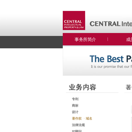
事务所简介
成
专利
商标
设计
著作权 ㆍ域名
法律法规
IP顾问